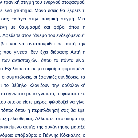
 τραγική στιγμή του ενεργού στοχασμού,
με ένα χτύπημα. Μόνο εσείς θα ξέρετε τι
σας εισάγει στην ποιητική στιγμή. Μια
σμένη με θαυμασμό και φόβο, όπου η
. Αφεθείτε στον "άνεμο του ενδεχόμενου",
ει και να ανταποκριθεί σε αυτή την
που γίνεσαι δεν έχει διόραση; Αυτή η
 των αντιστοιχιών, όπου τα πάντα είναι
λο. Εξελίσσεστε σε μια σφαίρα φορτισμένη
 οι συμπτώσεις, οι ξαφνικές συνδέσεις, τα
ι το βέβηλο κλονίζουν την ορθολογική
 το άγνωστο με το γνωστό, το φανταστικό
ου οποίου είστε μέρος, φιλοδοξεί να γίνει
ς τόπος όπου η περιπλάνησή σας θα έχει
πράξη ελευθερίας. Άλλωστε, στο όνομα της
αντικείμενο αυτής της συνάντησης μεταξύ
νόμοιο υπόβαθρο: ο Γιάννης Κόκκαλης, ο