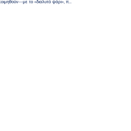
κοιμηθούν—με το «διαλυτό ψάρι», που 
«τον άνθρωπο που διαλύεται μέσα 
η έκθεση μας εισάγει στο φαντασιακό 
καλλιτέχνες, Κωνσταντίνος Λαδιανός 
μοποιώντας ποικίλα υλικά και μορφές 
ατά τους.