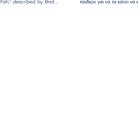
fish," described by Breton 
παιδιών για να τα κάνει να 
 own mind."

ο Μπρετόν περιγράφει ως 
στην ίδια του τη σκέψη».  

hibition introduces us to 
y the artists Konstantinos 
Μέσα από αυτή τη σύνδεση, 
who use diverse materials 
σύμπαν που δημιουργούν οι 
 life.
και Γιάννης Κόκκαλης, χρησι
για να ζωντανέψουν τα οράμ